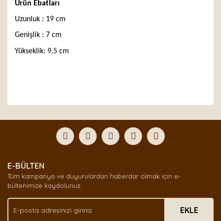
Ürün Ebatları
Uzunluk : 19 cm
Genişlik : 7 cm
Yükseklik: 9,5 cm
Bu ürünün fiyat bilgisi, resim, ürün açıklamalarında ve
diğer konularda yetersiz gördüğünüz noktaları öneri
Bu ürüne ilk yorumu siz yapın!
formunu kullanarak tarafımıza iletebilirsiniz.
Görüş ve önerileriniz için teşekkür ederiz.
Yorum Yaz
Ürün resmi kalitesiz, bozuk veya görüntülenemiyor.
E-BÜLTEN
Ürün açıklamasında eksik bilgiler bulunuyor.
Tüm kampanya ve duyurulardan haberdar olmak için e-
Ürün bilgilerinde hatalar bulunuyor.
bültenimize kaydolunuz.
Ürün fiyatı diğer sitelerden daha pahalı.
EKLE
Bu ürüne benzer farklı alternatifler olmalı.