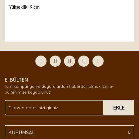
Yükseklik: 9 cm
Bu ürünün fiyat bilgisi, resim, ürün açıklamalarında ve
diğer konularda yetersiz gördüğünüz noktaları öneri
Bu ürüne ilk yorumu siz yapın!
formunu kullanarak tarafımıza iletebilirsiniz.
Görüş ve önerileriniz için teşekkür ederiz.
Yorum Yaz
Ürün resmi kalitesiz, bozuk veya görüntülenemiyor.
E-BÜLTEN
Ürün açıklamasında eksik bilgiler bulunuyor.
Tüm kampanya ve duyurulardan haberdar olmak için e-
Ürün bilgilerinde hatalar bulunuyor.
bültenimize kaydolunuz.
Ürün fiyatı diğer sitelerden daha pahalı.
EKLE
Bu ürüne benzer farklı alternatifler olmalı.
KURUMSAL