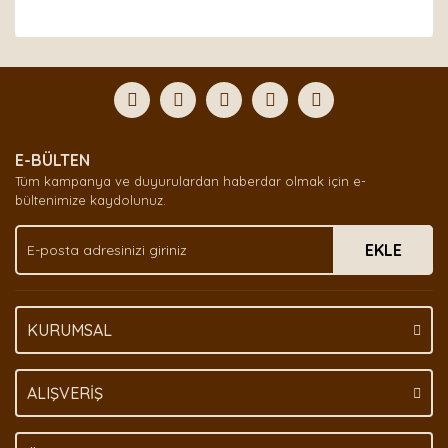
Bu ürünün fiyat bilgisi, resim, ürün açıklamalarında ve
diğer konularda yetersiz gördüğünüz noktaları öneri
Bu ürüne ilk yorumu siz yapın!
formunu kullanarak tarafımıza iletebilirsiniz.
Görüş ve önerileriniz için teşekkür ederiz.
Yorum Yaz
Ürün resmi kalitesiz, bozuk veya görüntülenemiyor.
E-BÜLTEN
Ürün açıklamasında eksik bilgiler bulunuyor.
Tüm kampanya ve duyurulardan haberdar olmak için e-
Ürün bilgilerinde hatalar bulunuyor.
bültenimize kaydolunuz.
Ürün fiyatı diğer sitelerden daha pahalı.
EKLE
Bu ürüne benzer farklı alternatifler olmalı.
KURUMSAL
Gönder
ALIŞVERİŞ