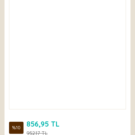
856,95 TL
%10
952,17 TL