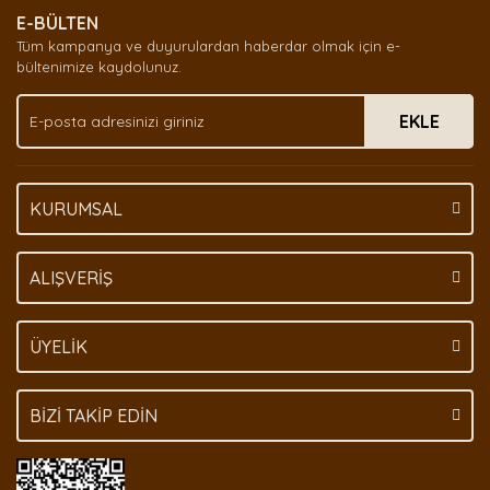
E-BÜLTEN
Ürün açıklamasında eksik bilgiler bulunuyor.
Tüm kampanya ve duyurulardan haberdar olmak için e-
Ürün bilgilerinde hatalar bulunuyor.
bültenimize kaydolunuz.
Ürün fiyatı diğer sitelerden daha pahalı.
EKLE
Bu ürüne benzer farklı alternatifler olmalı.
KURUMSAL
Gönder
ALIŞVERİŞ
ÜYELİK
BİZİ TAKİP EDİN