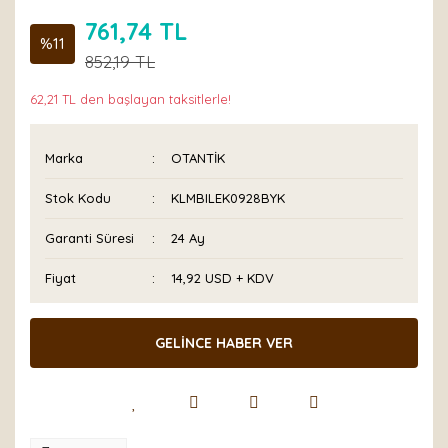
761,74 TL
%11
852,19 TL
62,21 TL den başlayan taksitlerle!
Marka
OTANTİK
Stok Kodu
KLMBILEK0928BYK
Garanti Süresi
24 Ay
Fiyat
14,92 USD + KDV
GELİNCE HABER VER