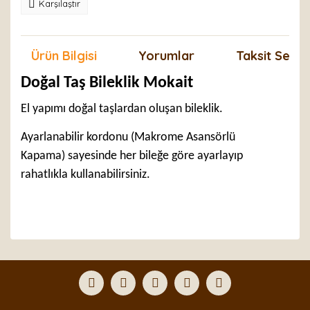
Karşılaştır
Ürün Bilgisi
Yorumlar
Taksit Seçen
Doğal Taş Bileklik Mokait
El yapımı doğal taşlardan oluşan bileklik.
Ayarlanabilir kordonu (Makrome Asansörlü
Kapama) sayesinde her bileğe göre ayarlayıp
rahatlıkla kullanabilirsiniz.
Bu ürünün fiyat bilgisi, resim, ürün açıklamalarında ve
diğer konularda yetersiz gördüğünüz noktaları öneri
Bu ürüne ilk yorumu siz yapın!
formunu kullanarak tarafımıza iletebilirsiniz.
Görüş ve önerileriniz için teşekkür ederiz.
Yorum Yaz
Ürün resmi kalitesiz, bozuk veya görüntülenemiyor.