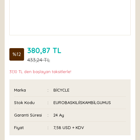
380,87 TL
%12
433,24 TL
31,10 TL den başlayan taksitlerle!
Marka
BİCYCLE
Stok Kodu
EUROBASKILIİSKAMBİLGUMUS
Garanti Süresi
24 Ay
Fiyat
7,58 USD + KDV