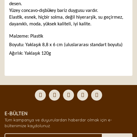
desen.
Yüzey concavo-dışbükey bariz duygusu vardır.
Elastik, esnek, hiçbir solma, değil hiyerarşik, su geçirmez,
dayanıklı, moda, yüksek kaliteli, iyi kalite.
Malzeme: Plastik
Boyutu: Yaklaşık 8,8 x 6 cm (uluslararası standart boyutu)
Ağırlık: Yaklaşık 120g
Bu ürünün fiyat bilgisi, resim, ürün açıklamalarında ve
diğer konularda yetersiz gördüğünüz noktaları öneri
Bu ürüne ilk yorumu siz yapın!
formunu kullanarak tarafımıza iletebilirsiniz.
Görüş ve önerileriniz için teşekkür ederiz.
Yorum Yaz
Ürün resmi kalitesiz, bozuk veya görüntülenemiyor.
E-BÜLTEN
Ürün açıklamasında eksik bilgiler bulunuyor.
Tüm kampanya ve duyurulardan haberdar olmak için e-
Ürün bilgilerinde hatalar bulunuyor.
bültenimize kaydolunuz.
Ürün fiyatı diğer sitelerden daha pahalı.