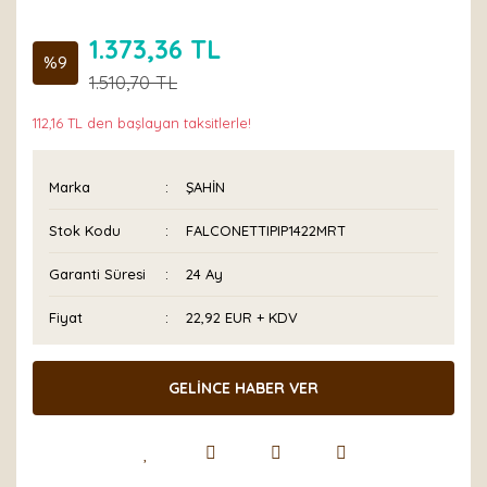
1.373,36 TL
%9
1.510,70 TL
112,16 TL den başlayan taksitlerle!
Marka
ŞAHİN
Stok Kodu
FALCONETTIPIP1422MRT
Garanti Süresi
24 Ay
Fiyat
22,92 EUR + KDV
GELİNCE HABER VER