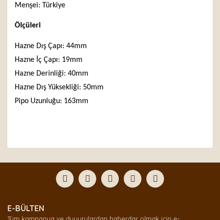
Menşei: Türkiye
Ölçüleri
Hazne Dış Çapı: 44mm
Hazne İç Çapı: 19mm
Hazne Derinliği: 40mm
Hazne Dış Yüksekliği: 50mm
Pipo Uzunluğu: 163mm
Bu ürünün fiyat bilgisi, resim, ürün açıklamalarında ve
diğer konularda yetersiz gördüğünüz noktaları öneri
Bu ürüne ilk yorumu siz yapın!
formunu kullanarak tarafımıza iletebilirsiniz.
Görüş ve önerileriniz için teşekkür ederiz.
Yorum Yaz
Ürün resmi kalitesiz, bozuk veya görüntülenemiyor.
E-BÜLTEN
Ürün açıklamasında eksik bilgiler bulunuyor.
Tüm kampanya ve duyurulardan haberdar olmak için e-