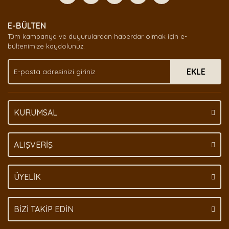
Yorum Yaz
Ürün resmi kalitesiz, bozuk veya görüntülenemiyor.
E-BÜLTEN
Ürün açıklamasında eksik bilgiler bulunuyor.
Tüm kampanya ve duyurulardan haberdar olmak için e-
Ürün bilgilerinde hatalar bulunuyor.
bültenimize kaydolunuz.
Ürün fiyatı diğer sitelerden daha pahalı.
EKLE
Bu ürüne benzer farklı alternatifler olmalı.
KURUMSAL
Gönder
ALIŞVERİŞ
ÜYELİK
BİZİ TAKİP EDİN