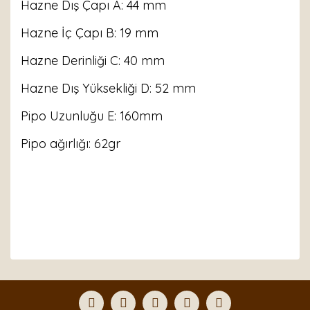
Hazne Dış Çapı A: 44 mm
Hazne İç Çapı B: 19 mm
Hazne Derinliği C: 40 mm
Hazne Dış Yüksekliği D: 52
mm
Pipo Uzunluğu E: 160mm
Pipo ağırlığı: 62gr
Bu ürünün fiyat bilgisi, resim, ürün açıklamalarında ve
diğer konularda yetersiz gördüğünüz noktaları öneri
Bu ürüne ilk yorumu siz yapın!
formunu kullanarak tarafımıza iletebilirsiniz.
Görüş ve önerileriniz için teşekkür ederiz.