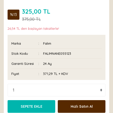
325,00 TL
%13
375,00 TL
26,54 TL den başlayan taksitlerle!
Marka
Falım
Stok Kodu
FALIMNANE055123
Garanti Süresi
24 Ay
Fiyat
371,29 TL + KDV
SEPETE EKLE
Hızlı Satın Al