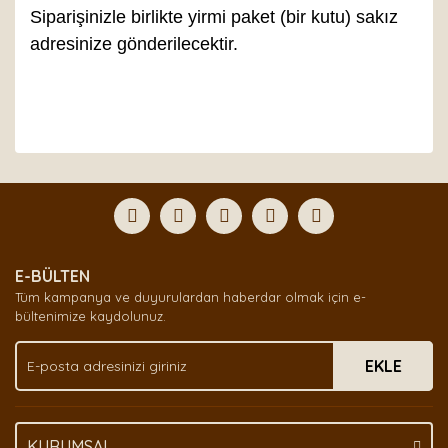
Siparişinizle birlikte yirmi paket (bir kutu) sakız
adresinize gönderilecektir.
Bu ürünün fiyat bilgisi, resim, ürün açıklamalarında ve
diğer konularda yetersiz gördüğünüz noktaları öneri
Bu ürüne ilk yorumu siz yapın!
formunu kullanarak tarafımıza iletebilirsiniz.
Görüş ve önerileriniz için teşekkür ederiz.
Yorum Yaz
Ürün resmi kalitesiz, bozuk veya görüntülenemiyor.
E-BÜLTEN
Ürün açıklamasında eksik bilgiler bulunuyor.
Tüm kampanya ve duyurulardan haberdar olmak için e-
Ürün bilgilerinde hatalar bulunuyor.
bültenimize kaydolunuz.
Ürün fiyatı diğer sitelerden daha pahalı.
EKLE
Bu ürüne benzer farklı alternatifler olmalı.
KURUMSAL