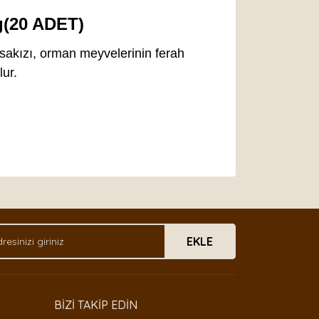
g(20 ADET)
 sakızı, orman meyvelerinin ferah
ur.
arak tarafımıza iletebilirsiniz.
EKLE
BİZİ TAKİP EDİN