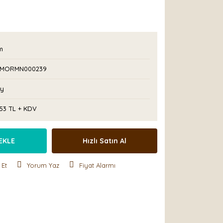
m
IMORMN000239
Ay
,53 TL + KDV
EKLE
Hızlı Satın Al
 Et
Yorum Yaz
Fiyat Alarmı