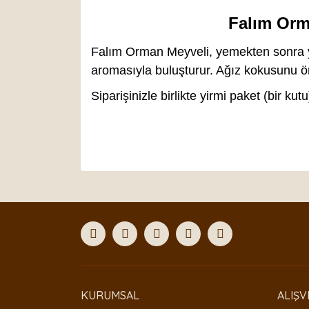
Falım Orm
Falım Orman Meyveli, yemekten sonra ya 
aromasıyla buluşturur. Ağız kokusunu ö
Siparişinizle birlikte yirmi paket (bir ku
Bu ürünün fiyat bilgisi, resim, ürün açıklamaları
Görüş ve önerileriniz için teşekkür ederiz.
Ürün resmi kalitesiz, bozuk veya görüntülenemiyor
Ürün açıklamasında eksik bilgiler bulunuyor.
Ürün bilgilerinde hatalar bulunuyor.
Ürün fiyatı diğer sitelerden daha pahalı.
Bu ürüne benzer farklı alternatifler olmalı.
KURUMSAL
ALIŞV