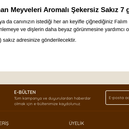
an Meyveleri Aromalı Şekersiz Sakız 7 
da canınızın istediği her an keyifle çiğnediğiniz Falım
nlemeye ve dişlerin daha beyaz görünmesine yardımcı ol
tu) sakız adresinize gönderilecektir.
nda ve diğer konularda yetersiz gördüğünüz noktaları öneri formunu kullan
Bu ürüne ilk yorumu siz yapın!
.
E-BÜLTEN
Yorum Yaz
Tüm kampanya ve duyurulardan haberdar
olmak için e-bültenimize kaydolunuz.
ERİŞ
ÜYELİK