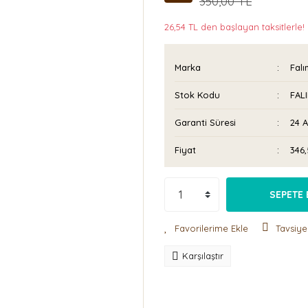
350,00 TL
26,54 TL den başlayan taksitlerle!
Marka
Falı
Stok Kodu
FAL
Garanti Süresi
24 
Fiyat
346
SEPETE 
Tavsiye
Karşılaştır