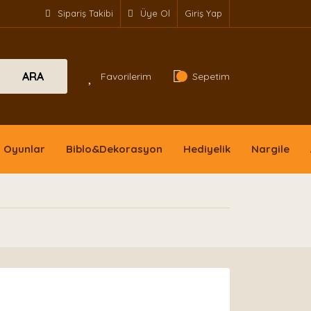
Sipariş Takibi
Üye Ol
Giriş Yap
ARA
Favorilerim
Sepetim
Oyunlar
Biblo&Dekorasyon
Hediyelik
Nargile