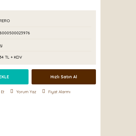
RERO
8000500023976
Ay
34 TL + KDV
EKLE
Hızlı Satın Al
 Et
Yorum Yaz
Fiyat Alarmı