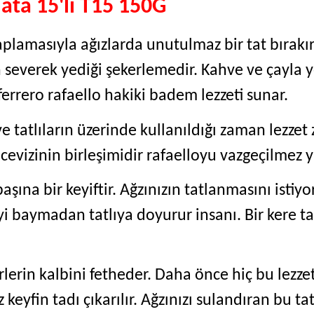
ata 15'li T15 150G
kaplamasıyla ağızlarda unutulmaz bir tat bırak
ın severek yediği şekerlemedir. Kahve ve çayla y
errero rafaello hakiki badem lezzeti sunar.
e tatlıların üzerinde kullanıldığı zaman lezzet 
cevizinin birleşimidir rafaelloyu vazgeçilmez
şına bir keyiftir. Ağzınızın tatlanmasını istiyor
yi baymadan tatlıya doyurur insanı. Bir kere 
erlerin kalbini fetheder. Daha önce hiç bu lezze
z keyfin tadı çıkarılır. Ağzınızı sulandıran bu t