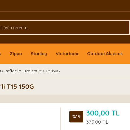
k
Zippo
Stanley
Victorinox
Outdoor&İçecek
 Raffaello Çikolata 15'li T15 150G
li T15 150G
300,00 TL
%19
370,00 TL