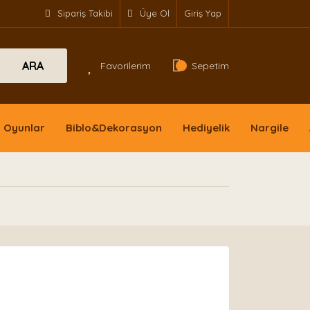
Sipariş Takibi
Üye Ol
Giriş Yap
ARA
Favorilerim
Sepetim
Oyunlar
Biblo&Dekorasyon
Hediyelik
Nargile