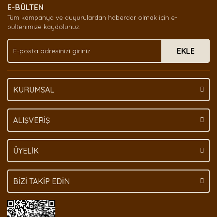
E-BÜLTEN
Ürün açıklamasında eksik bilgiler bulunuyor.
Tüm kampanya ve duyurulardan haberdar olmak için e-
Ürün bilgilerinde hatalar bulunuyor.
bültenimize kaydolunuz.
Ürün fiyatı diğer sitelerden daha pahalı.
EKLE
Bu ürüne benzer farklı alternatifler olmalı.
KURUMSAL
Gönder
ALIŞVERİŞ
ÜYELİK
BİZİ TAKİP EDİN