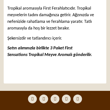
Tropikal aromasıyla First Ferahlatıcıdır. Tropikal
meyvelerin tadını damağınıza getirir. Ağzınızda ve
nefenizide rahatlama ve ferahlama yaratır. Tatlı
aromasıyla da hoş bir lezzet bırakır.
Şekersizdir ve tatlandırıcı içerir.
Satın alımınızla birlikte 3 Paket First
Sensations Tropikal Meyve Aromalı gönderilir.
Bu ürünün fiyat bilgisi, resim, ürün açıklamalarında ve
diğer konularda yetersiz gördüğünüz noktaları öneri
Bu ürüne ilk yorumu siz yapın!
formunu kullanarak tarafımıza iletebilirsiniz.
Görüş ve önerileriniz için teşekkür ederiz.
Yorum Yaz
Ürün resmi kalitesiz, bozuk veya görüntülenemiyor.