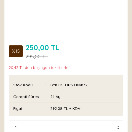
250,00 TL
%15
295,00 TL
20,42 TL den başlayan taksitlerle!
Stok Kodu
BYKTBCFIRST164832
Garanti Süresi
24 Ay
Fiyat
292,08 TL + KDV