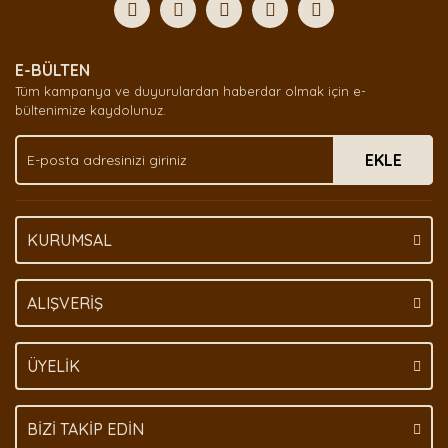
Yorum Yaz
Ürün resmi kalitesiz, bozuk veya görüntülenemiyor.
E-BÜLTEN
Ürün açıklamasında eksik bilgiler bulunuyor.
Tüm kampanya ve duyurulardan haberdar olmak için e-
Ürün bilgilerinde hatalar bulunuyor.
bültenimize kaydolunuz.
Ürün fiyatı diğer sitelerden daha pahalı.
EKLE
Bu ürüne benzer farklı alternatifler olmalı.
KURUMSAL
Gönder
ALIŞVERİŞ
ÜYELİK
BİZİ TAKİP EDİN