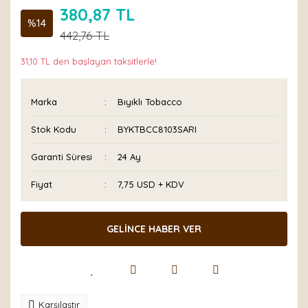
380,87 TL
%14
442,76 TL
31,10 TL den başlayan taksitlerle!
Marka
Bıyıklı Tobacco
Stok Kodu
BYKTBCC8103SARI
Garanti Süresi
24 Ay
Fiyat
7,75 USD + KDV
GELİNCE HABER VER
Karşılaştır