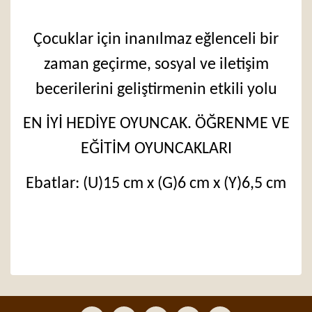
Çocuklar için inanılmaz eğlenceli bir
zaman geçirme, sosyal ve iletişim
becerilerini geliştirmenin etkili yolu
EN İYİ HEDİYE OYUNCAK. ÖĞRENME VE
EĞİTİM OYUNCAKLARI
Ebatlar: (U)15 cm x (G)6 cm x (Y)6,5 cm
Bu ürünün fiyat bilgisi, resim, ürün açıklamalarında ve
diğer konularda yetersiz gördüğünüz noktaları öneri
Bu ürüne ilk yorumu siz yapın!
formunu kullanarak tarafımıza iletebilirsiniz.
Görüş ve önerileriniz için teşekkür ederiz.