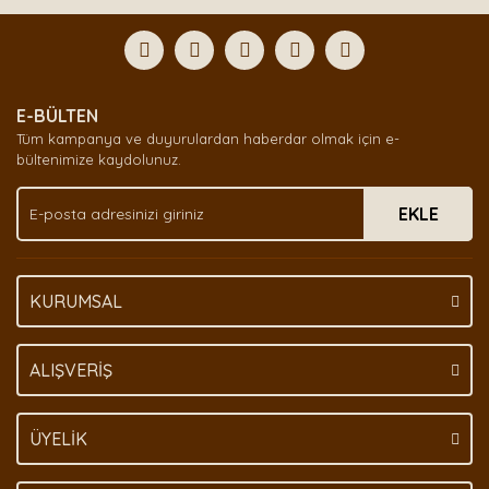
Bu ürüne ilk yorumu siz yapın!
formunu kullanarak tarafımıza iletebilirsiniz.
Görüş ve önerileriniz için teşekkür ederiz.
Yorum Yaz
Ürün resmi kalitesiz, bozuk veya görüntülenemiyor.
E-BÜLTEN
Ürün açıklamasında eksik bilgiler bulunuyor.
Tüm kampanya ve duyurulardan haberdar olmak için e-
Ürün bilgilerinde hatalar bulunuyor.
bültenimize kaydolunuz.
Ürün fiyatı diğer sitelerden daha pahalı.
EKLE
Bu ürüne benzer farklı alternatifler olmalı.
KURUMSAL
Gönder
ALIŞVERİŞ
ÜYELİK