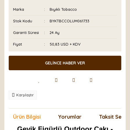
Marka
Bıyıklı Tobacco
Stok Kodu
BYKTBCCOLUM061733
Garanti Süresi
24 Ay
Fiyat
50,83 USD + KDV
GELİNCE HABER VER
Karşılaştır
Ürün Bilgisi
Yorumlar
Taksit Seçen
Geyik Figürlü Outdoor Çakı -