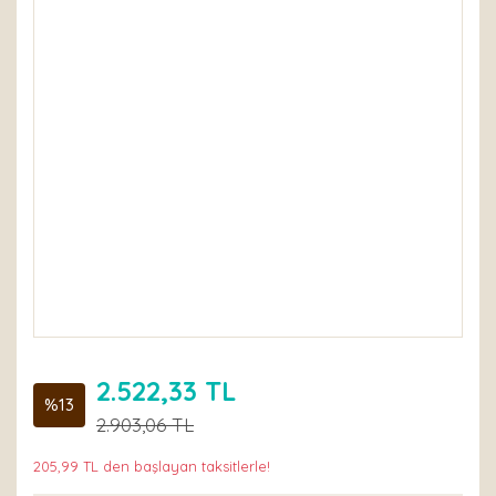
2.522,33 TL
%13
2.903,06 TL
205,99 TL den başlayan taksitlerle!