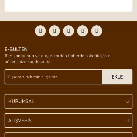
Bu ürünün fiyat bilgisi, resim, ürün açıklamalarında ve
diğer konularda yetersiz gördüğünüz noktaları öneri
Bu ürüne ilk yorumu siz yapın!
formunu kullanarak tarafımıza iletebilirsiniz.
Görüş ve önerileriniz için teşekkür ederiz.
Yorum Yaz
Ürün resmi kalitesiz, bozuk veya görüntülenemiyor.
E-BÜLTEN
Ürün açıklamasında eksik bilgiler bulunuyor.
Tüm kampanya ve duyurulardan haberdar olmak için e-
Ürün bilgilerinde hatalar bulunuyor.
bültenimize kaydolunuz.
Ürün fiyatı diğer sitelerden daha pahalı.
EKLE
Bu ürüne benzer farklı alternatifler olmalı.
KURUMSAL
Gönder
ALIŞVERİŞ