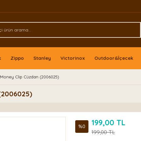
k
Zippo
Stanley
Victorinox
Outdoor&İçecek
i Money Clip Cüzdan (2006025)
 (2006025)
199,00 TL
%0
199,00 TL