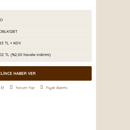
PO
DBLK12BT
83 TL + KDV
02 TL (%2,00 havale indirimi)
ELİNCE HABER VER
 Et
Yorum Yaz
Fiyat Alarmı