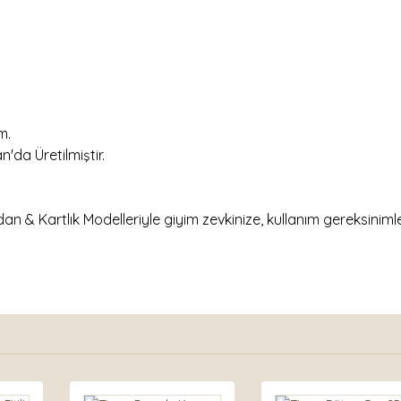
m.
'da Üretilmiştir.
 Kartlık Modelleriyle giyim zevkinize, kullanım gereksinimler
nda ve diğer konularda yetersiz gördüğünüz noktaları öneri formunu kullan
Bu ürüne ilk yorumu siz yapın!
.
Yorum Yaz