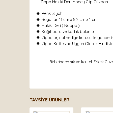
Zippo Hakiki Deri Money Clip Cüzdan
✺
Renk: Siyah
✺
Boyutlar: 11 cm x 8,2 cm x 1 cm
✺
Hakiki Deri ( Nappa )
✺
Kağıt para ve kartlık bölümü
✺
Zippo orjinal hediye kutusu ile gönderi
✺
Zippo Kalitesine Uygun Olarak Hindistan
Birbirinden şık ve kaliteli Erkek Cüzdan &
Bu ürünün fiyat bilgisi, resim, ürün açıklamaları
Görüş ve önerileriniz için teşekkür ederiz.
TAVSİYE ÜRÜNLER
Ürün resmi kalitesiz, bozuk veya görüntülenemiyor
Ürün açıklamasında eksik bilgiler bulunuyor.