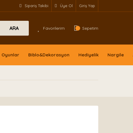
Sipariş Takibi
Üye Ol
Giriş Yap
ARA
Favorilerim
Sepetim
Oyunlar
Biblo&Dekorasyon
Hediyelik
Nargile