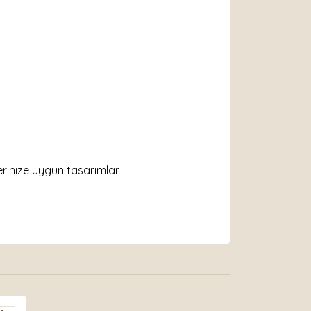
inize uygun tasarımlar..
arak tarafımıza iletebilirsiniz.