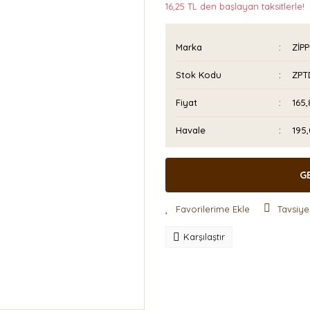
16,25 TL den başlayan taksitlerle!
Marka
ZİP
Stok Kodu
ZPT
Fiyat
165,
Havale
195,
G
Tavsiye
Karşılaştır