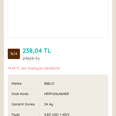
238,04 TL
%14
276,13 TL
19,44 TL den başlayan taksitlerle!
Marka
BIBLO
Stok Kodu
HRRY2ALK6HER
Garanti Süresi
24 Ay
Fiyat
4,83 USD + KDV