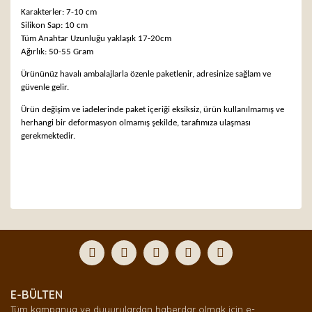
Karakterler: 7-10 cm
Silikon Sap: 10 cm
Tüm Anahtar Uzunluğu yaklaşık 17-20cm
Ağırlık: 50-55 Gram
Ürününüz havalı ambalajlarla özenle paketlenir, adresinize sağlam ve
güvenle gelir.
Ürün değişim ve iadelerinde paket içeriği eksiksiz, ürün kullanılmamış ve
herhangi bir deformasyon olmamış şekilde, tarafımıza ulaşması
gerekmektedir.
Bu ürünün fiyat bilgisi, resim, ürün açıklamalarında ve
diğer konularda yetersiz gördüğünüz noktaları öneri
Bu ürüne ilk yorumu siz yapın!
formunu kullanarak tarafımıza iletebilirsiniz.
Görüş ve önerileriniz için teşekkür ederiz.
Yorum Yaz
Ürün resmi kalitesiz, bozuk veya görüntülenemiyor.
E-BÜLTEN
Ürün açıklamasında eksik bilgiler bulunuyor.
Tüm kampanya ve duyurulardan haberdar olmak için e-