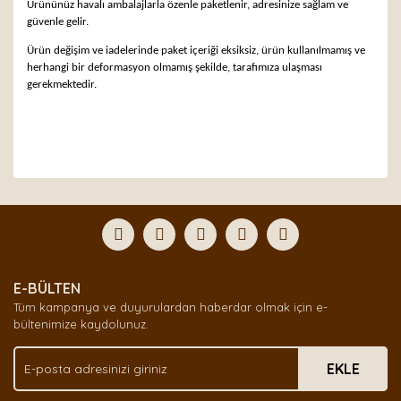
Ürününüz havalı ambalajlarla özenle paketlenir, adresinize sağlam ve
güvenle gelir.
Ürün değişim ve iadelerinde paket içeriği eksiksiz, ürün kullanılmamış ve
herhangi bir deformasyon olmamış şekilde, tarafımıza ulaşması
gerekmektedir.
Bu ürünün fiyat bilgisi, resim, ürün açıklamalarında ve
diğer konularda yetersiz gördüğünüz noktaları öneri
Bu ürüne ilk yorumu siz yapın!
formunu kullanarak tarafımıza iletebilirsiniz.
Görüş ve önerileriniz için teşekkür ederiz.
Yorum Yaz
Ürün resmi kalitesiz, bozuk veya görüntülenemiyor.
E-BÜLTEN
Ürün açıklamasında eksik bilgiler bulunuyor.
Tüm kampanya ve duyurulardan haberdar olmak için e-
Ürün bilgilerinde hatalar bulunuyor.
bültenimize kaydolunuz.
Ürün fiyatı diğer sitelerden daha pahalı.
EKLE
Bu ürüne benzer farklı alternatifler olmalı.