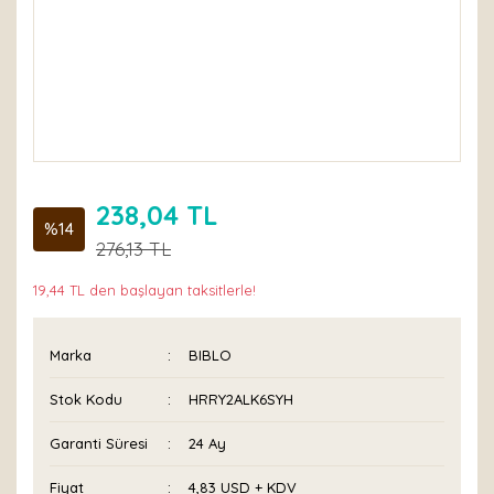
238,04 TL
%14
276,13 TL
19,44 TL den başlayan taksitlerle!
Marka
BIBLO
Stok Kodu
HRRY2ALK6SYH
Garanti Süresi
24 Ay
Fiyat
4,83 USD + KDV