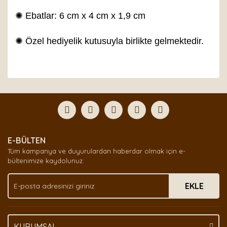
✺ Ebatlar: 6 cm x 4 cm x 1,9 cm
✺ Özel hediyelik kutusuyla birlikte gelmektedir.
Bu ürünün fiyat bilgisi, resim, ürün açıklamalarında ve
diğer konularda yetersiz gördüğünüz noktaları öneri
Bu ürüne ilk yorumu siz yapın!
formunu kullanarak tarafımıza iletebilirsiniz.
Görüş ve önerileriniz için teşekkür ederiz.
Yorum Yaz
Ürün resmi kalitesiz, bozuk veya görüntülenemiyor.
E-BÜLTEN
Ürün açıklamasında eksik bilgiler bulunuyor.
Tüm kampanya ve duyurulardan haberdar olmak için e-
Ürün bilgilerinde hatalar bulunuyor.
bültenimize kaydolunuz.
Ürün fiyatı diğer sitelerden daha pahalı.
EKLE
Bu ürüne benzer farklı alternatifler olmalı.
KURUMSAL