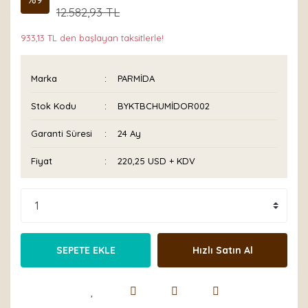
12.582,93 TL
933,13 TL den başlayan taksitlerle!
Marka
PARMİDA
Stok Kodu
BYKTBCHUMİDOR002
Garanti Süresi
24 Ay
Fiyat
220,25 USD + KDV
SEPETE EKLE
Hızlı Satın Al