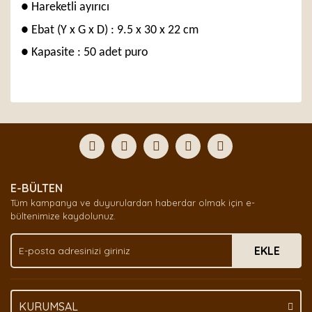
● Hareketli ayırıcı
● Ebat (Y x G x D) : 9.5 x 30 x 22 cm
● Kapasite : 50 adet puro
Bu ürünün fiyat bilgisi, resim, ürün açıklamalarında ve
diğer konularda yetersiz gördüğünüz noktaları öneri
Bu ürüne ilk yorumu siz yapın!
formunu kullanarak tarafımıza iletebilirsiniz.
Görüş ve önerileriniz için teşekkür ederiz.
Yorum Yaz
Ürün resmi kalitesiz, bozuk veya görüntülenemiyor.
E-BÜLTEN
Ürün açıklamasında eksik bilgiler bulunuyor.
Tüm kampanya ve duyurulardan haberdar olmak için e-
Ürün bilgilerinde hatalar bulunuyor.
bültenimize kaydolunuz.
Ürün fiyatı diğer sitelerden daha pahalı.
EKLE
Bu ürüne benzer farklı alternatifler olmalı.
KURUMSAL