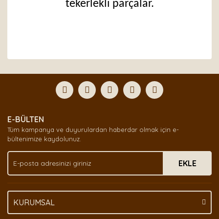
tekerlekli parçalar.
Bu ürünün fiyat bilgisi, resim, ürün açıklamalarında ve
diğer konularda yetersiz gördüğünüz noktaları öneri
Bu ürüne ilk yorumu siz yapın!
formunu kullanarak tarafımıza iletebilirsiniz.
Görüş ve önerileriniz için teşekkür ederiz.
Yorum Yaz
Ürün resmi kalitesiz, bozuk veya görüntülenemiyor.
E-BÜLTEN
Ürün açıklamasında eksik bilgiler bulunuyor.
Tüm kampanya ve duyurulardan haberdar olmak için e-
Ürün bilgilerinde hatalar bulunuyor.
bültenimize kaydolunuz.
Ürün fiyatı diğer sitelerden daha pahalı.
EKLE
Bu ürüne benzer farklı alternatifler olmalı.
KURUMSAL