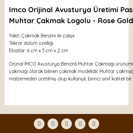
Imco Orijinal Avusturya Üretimi Pa
Muhtar Çakmak Logolu - Rose Gold
Yakıt: Çakmak Benzini ile çalışır.
Tekrar dolum özelliği
Ebatlar: 6 cm x 3 cm x 2 cm
Orjinal İMCO Avusturya Benzinli Muhtar Çakmağı ürünümü
çakmağı olarak bilinen çakmak modelidir. Muhtar çakma
malzemeden üretilmiş olup kullanışlı, birinci sınıf kaliteli bi
Bu ürünün fiyat bilgisi, resim, ürün açıklamalarında ve
diğer konularda yetersiz gördüğünüz noktaları öneri
Bu ürüne ilk yorumu siz yapın!
formunu kullanarak tarafımıza iletebilirsiniz.
Görüş ve önerileriniz için teşekkür ederiz.
Yorum Yaz