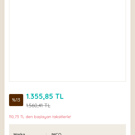
1.355,85 TL
%13
1.560,41 TL
110,73 TL den başlayan taksitlerle!
Marka
IMCO