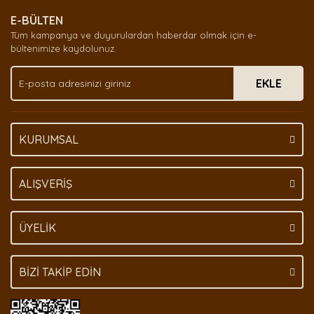
Ürün resmi kalitesiz, bozuk veya görüntülenemiyor.
E-BÜLTEN
Ürün açıklamasında eksik bilgiler bulunuyor.
Tüm kampanya ve duyurulardan haberdar olmak için e-
Ürün bilgilerinde hatalar bulunuyor.
bültenimize kaydolunuz.
Ürün fiyatı diğer sitelerden daha pahalı.
EKLE
Bu ürüne benzer farklı alternatifler olmalı.
KURUMSAL
Gönder
ALIŞVERİŞ
ÜYELİK
BİZİ TAKİP EDİN