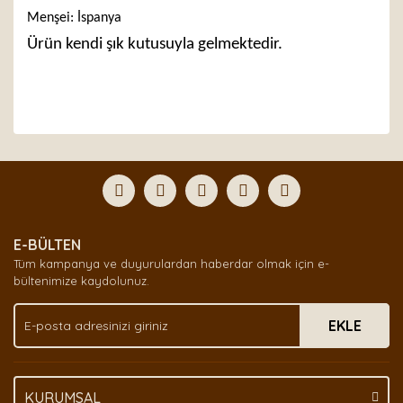
Menşei: İspanya
Ürün kendi şık kutusuyla gelmektedir.
Bu ürünün fiyat bilgisi, resim, ürün açıklamalarında ve
diğer konularda yetersiz gördüğünüz noktaları öneri
Bu ürüne ilk yorumu siz yapın!
formunu kullanarak tarafımıza iletebilirsiniz.
Görüş ve önerileriniz için teşekkür ederiz.
Yorum Yaz
Ürün resmi kalitesiz, bozuk veya görüntülenemiyor.
E-BÜLTEN
Ürün açıklamasında eksik bilgiler bulunuyor.
Tüm kampanya ve duyurulardan haberdar olmak için e-
Ürün bilgilerinde hatalar bulunuyor.
bültenimize kaydolunuz.
Ürün fiyatı diğer sitelerden daha pahalı.
EKLE
Bu ürüne benzer farklı alternatifler olmalı.
KURUMSAL