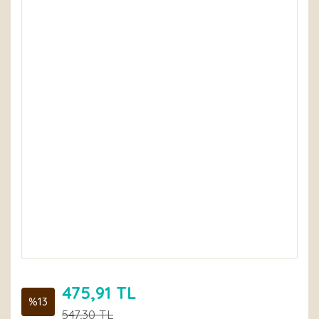
475,91 TL
%13
547,30 TL