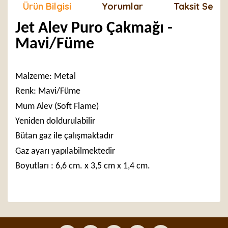
Ürün Bilgisi
Yorumlar
Taksit Seçen
Jet Alev Puro Çakmağı -
Mavi/Füme
Malzeme: Metal
Renk: Mavi/Füme
Mum Alev (Soft Flame)
Yeniden doldurulabilir
Bütan gaz ile çalışmaktadır
Gaz ayarı yapılabilmektedir
Boyutları : 6,6 cm. x 3,5 cm x 1,4 cm.
Bu ürünün fiyat bilgisi, resim, ürün açıklamalarında ve
diğer konularda yetersiz gördüğünüz noktaları öneri
Bu ürüne ilk yorumu siz yapın!
formunu kullanarak tarafımıza iletebilirsiniz.
Görüş ve önerileriniz için teşekkür ederiz.