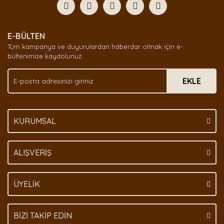
Yorum Yaz
Ürün resmi kalitesiz, bozuk veya görüntülenemiyor.
E-BÜLTEN
Ürün açıklamasında eksik bilgiler bulunuyor.
Tüm kampanya ve duyurulardan haberdar olmak için e-
Ürün bilgilerinde hatalar bulunuyor.
bültenimize kaydolunuz.
Ürün fiyatı diğer sitelerden daha pahalı.
EKLE
Bu ürüne benzer farklı alternatifler olmalı.
KURUMSAL
Gönder
ALIŞVERİŞ
ÜYELİK
BİZİ TAKİP EDİN