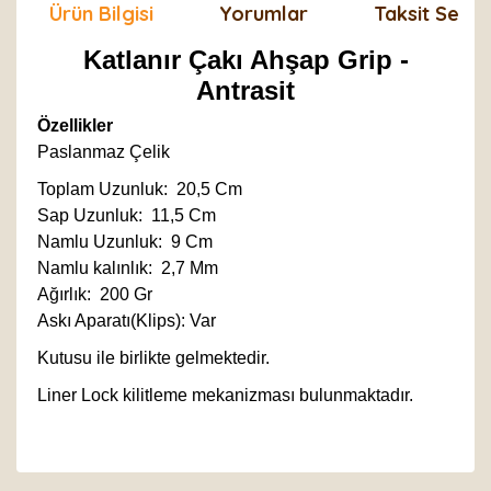
Ürün Bilgisi
Yorumlar
Taksit Seçen
Katlanır Çakı Ahşap Grip -
Antrasit
Özellikler
Paslanmaz Çelik
Toplam Uzunluk: 20,5 Cm
Sap Uzunluk: 11,5 Cm
Namlu Uzunluk: 9 Cm
Namlu kalınlık: 2,7 Mm
Ağırlık: 200 Gr
Askı Aparatı(Klips): Var
Kutusu ile birlikte gelmektedir.
Liner Lock kilitleme mekanizması bulunmaktadır.
Bu ürünün fiyat bilgisi, resim, ürün açıklamalarında ve
diğer konularda yetersiz gördüğünüz noktaları öneri