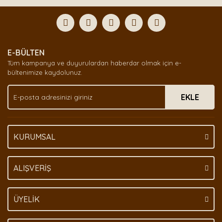
Bu ürüne ilk yorumu siz yapın!
formunu kullanarak tarafımıza iletebilirsiniz.
Görüş ve önerileriniz için teşekkür ederiz.
Yorum Yaz
Ürün resmi kalitesiz, bozuk veya görüntülenemiyor.
E-BÜLTEN
Ürün açıklamasında eksik bilgiler bulunuyor.
Tüm kampanya ve duyurulardan haberdar olmak için e-
Ürün bilgilerinde hatalar bulunuyor.
bültenimize kaydolunuz.
Ürün fiyatı diğer sitelerden daha pahalı.
EKLE
Bu ürüne benzer farklı alternatifler olmalı.
KURUMSAL
Gönder
ALIŞVERİŞ
ÜYELİK