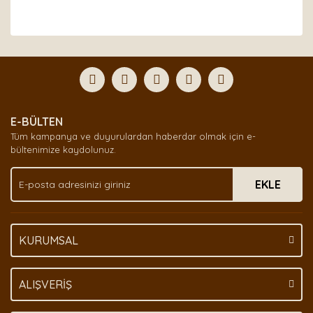
Bu ürünün fiyat bilgisi, resim, ürün açıklamalarında ve
diğer konularda yetersiz gördüğünüz noktaları öneri
Bu ürüne ilk yorumu siz yapın!
formunu kullanarak tarafımıza iletebilirsiniz.
Görüş ve önerileriniz için teşekkür ederiz.
Yorum Yaz
Ürün resmi kalitesiz, bozuk veya görüntülenemiyor.
E-BÜLTEN
Ürün açıklamasında eksik bilgiler bulunuyor.
Tüm kampanya ve duyurulardan haberdar olmak için e-
Ürün bilgilerinde hatalar bulunuyor.
bültenimize kaydolunuz.
Ürün fiyatı diğer sitelerden daha pahalı.
EKLE
Bu ürüne benzer farklı alternatifler olmalı.
KURUMSAL
Gönder
ALIŞVERİŞ