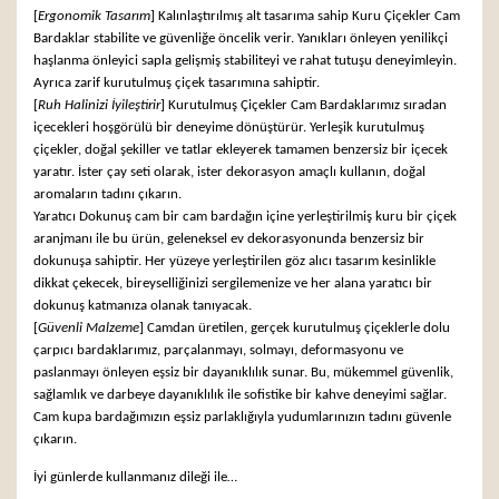
[
Ergonomik Tasarım
] Kalınlaştırılmış alt tasarıma sahip Kuru Çiçekler Cam
Bardaklar stabilite ve güvenliğe öncelik verir. Yanıkları önleyen yenilikçi
haşlanma önleyici sapla gelişmiş stabiliteyi ve rahat tutuşu deneyimleyin.
Ayrıca zarif kurutulmuş çiçek tasarımına sahiptir.
[
Ruh Halinizi İyileştirir
] Kurutulmuş Çiçekler Cam Bardaklarımız sıradan
içecekleri hoşgörülü bir deneyime dönüştürür. Yerleşik kurutulmuş
çiçekler, doğal şekiller ve tatlar ekleyerek tamamen benzersiz bir içecek
yaratır. İster çay seti olarak, ister dekorasyon amaçlı kullanın, doğal
aromaların tadını çıkarın.
Yaratıcı Dokunuş cam bir cam bardağın içine yerleştirilmiş kuru bir çiçek
aranjmanı ile bu ürün, geleneksel ev dekorasyonunda benzersiz bir
dokunuşa sahiptir. Her yüzeye yerleştirilen göz alıcı tasarım kesinlikle
dikkat çekecek, bireyselliğinizi sergilemenize ve her alana yaratıcı bir
dokunuş katmanıza olanak tanıyacak.
[
Güvenli Malzeme
] Camdan üretilen, gerçek kurutulmuş çiçeklerle dolu
çarpıcı bardaklarımız, parçalanmayı, solmayı, deformasyonu ve
paslanmayı önleyen eşsiz bir dayanıklılık sunar. Bu, mükemmel güvenlik,
sağlamlık ve darbeye dayanıklılık ile sofistike bir kahve deneyimi sağlar.
Cam kupa bardağımızın eşsiz parlaklığıyla yudumlarınızın tadını güvenle
çıkarın.
İyi günlerde kullanmanız dileği ile…