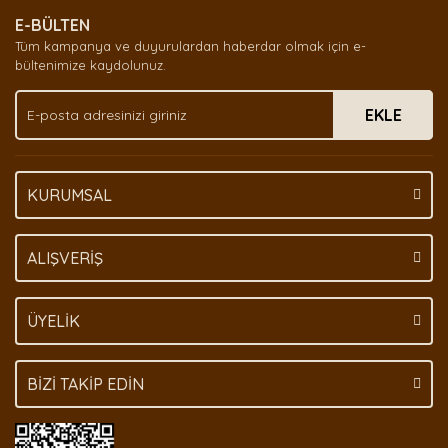
Ürün resmi kalitesiz, bozuk veya görüntülenemiyor.
E-BÜLTEN
Ürün açıklamasında eksik bilgiler bulunuyor.
Tüm kampanya ve duyurulardan haberdar olmak için e-
Ürün bilgilerinde hatalar bulunuyor.
bültenimize kaydolunuz.
Ürün fiyatı diğer sitelerden daha pahalı.
EKLE
Bu ürüne benzer farklı alternatifler olmalı.
KURUMSAL
Gönder
ALIŞVERİŞ
ÜYELİK
BİZİ TAKİP EDİN