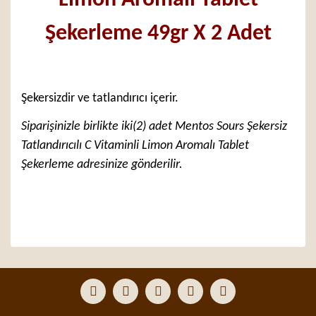
Limon Aromalı Tablet
Şekerleme 49gr X 2 Adet
Şekersizdir ve tatlandırıcı içerir.
Siparişinizle birlikte iki(2) adet Mentos Sours Şekersiz
Tatlandırıcılı C Vitaminli Limon Aromalı Tablet
Şekerleme adresinize gönderilir.
Bu ürünün fiyat bilgisi, resim, ürün açıklamalarında ve
diğer konularda yetersiz gördüğünüz noktaları öneri
Bu ürüne ilk yorumu siz yapın!
formunu kullanarak tarafımıza iletebilirsiniz.
Görüş ve önerileriniz için teşekkür ederiz.
Yorum Yaz