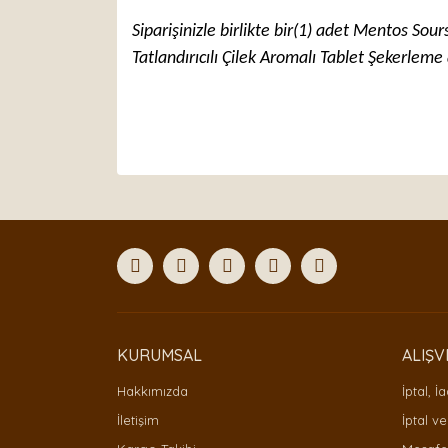
Siparişinizle birlikte bir(1) adet Mentos Sou
Tatlandırıcılı Çilek Aromalı Tablet Şekerleme 
Bu ürünün fiyat bilgisi, resim, ürün açıklamaları
Görüş ve önerileriniz için teşekkür ederiz.
Ürün resmi kalitesiz, bozuk veya görüntülenemiyor
Ürün açıklamasında eksik bilgiler bulunuyor.
Ürün bilgilerinde hatalar bulunuyor.
Ürün fiyatı diğer sitelerden daha pahalı.
Bu ürüne benzer farklı alternatifler olmalı.
KURUMSAL
ALIŞV
Hakkımızda
İptal, İ
İletişim
İptal ve