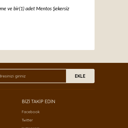
leme ve bir(1) adet Mentos Şekersiz
arak tarafımıza iletebilirsiniz.
EKLE
BİZİ TAKİP EDİN
Facebook
Twitter