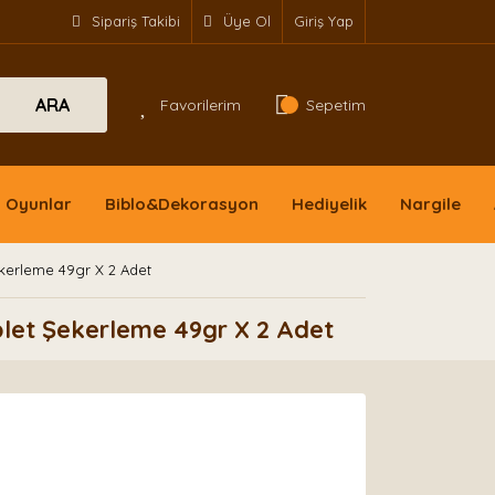
Sipariş Takibi
Üye Ol
Giriş Yap
ARA
Favorilerim
Sepetim
Oyunlar
Biblo&Dekorasyon
Hediyelik
Nargile
Şekerleme 49gr X 2 Adet
ablet Şekerleme 49gr X 2 Adet