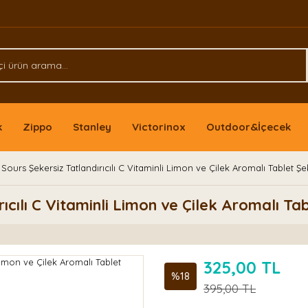
k
Zippo
Stanley
Victorinox
Outdoor&İçecek
Sours Şekersiz Tatlandırıcılı C Vitaminli Limon ve Çilek Aromalı Tablet 
ıcılı C Vitaminli Limon ve Çilek Aromalı T
325,00 TL
%18
395,00 TL