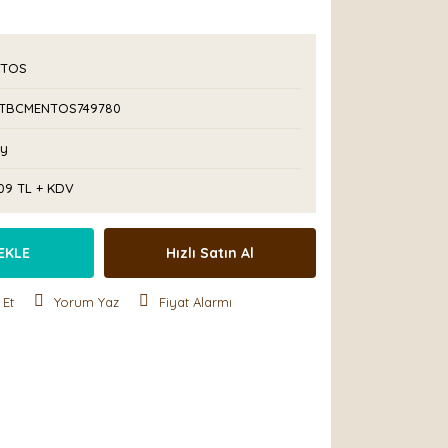
TOS
TBCMENTOS749780
Ay
,09 TL + KDV
EKLE
Hızlı Satın Al
 Et
Yorum Yaz
Fiyat Alarmı