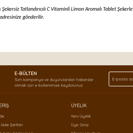
rs Şekersiz Tatlandırıcılı C Vitaminli Limon Aromalı Tablet Şeker
adresinize gönderilir.
nda ve diğer konularda yetersiz gördüğünüz noktaları öneri formunu kullan
Bu ürüne ilk yorumu siz yapın!
.
E-BÜLTEN
Yorum Yaz
Tüm kampanya ve duyurulardan haberdar
olmak için e-bültenimize kaydolunuz.
ERİŞ
ÜYELİK
ade
Yeni Üyelik
 İade Şartları
Üye Girişi