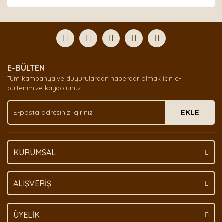
Bu ürünün fiyat bilgisi, resim, ürün açıklamalarında ve
diğer konularda yetersiz gördüğünüz noktaları öneri
Bu ürüne ilk yorumu siz yapın!
formunu kullanarak tarafımıza iletebilirsiniz.
Görüş ve önerileriniz için teşekkür ederiz.
Yorum Yaz
Ürün resmi kalitesiz, bozuk veya görüntülenemiyor.
E-BÜLTEN
Ürün açıklamasında eksik bilgiler bulunuyor.
Tüm kampanya ve duyurulardan haberdar olmak için e-
Ürün bilgilerinde hatalar bulunuyor.
bültenimize kaydolunuz.
Ürün fiyatı diğer sitelerden daha pahalı.
EKLE
Bu ürüne benzer farklı alternatifler olmalı.
KURUMSAL
Gönder
ALIŞVERİŞ
ÜYELİK