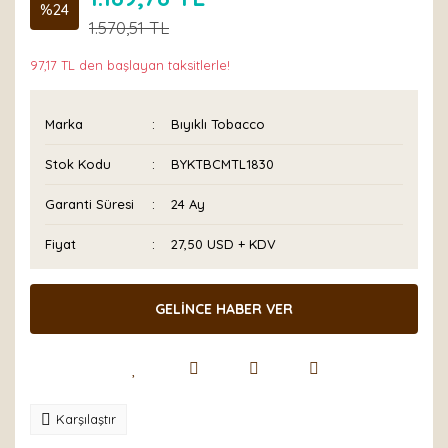
%24
1.570,51 TL
97,17 TL den başlayan taksitlerle!
Marka
Bıyıklı Tobacco
Stok Kodu
BYKTBCMTL1830
Garanti Süresi
24 Ay
Fiyat
27,50 USD + KDV
GELİNCE HABER VER
Karşılaştır