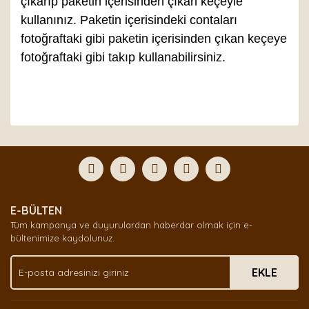
çıkarıp paketin içerisinden çıkan keçeyle
kullanınız. Paketin içerisindeki contaları
fotoğraftaki gibi paketin içerisinden çıkan keçeye
fotoğraftaki gibi takıp kullanabilirsiniz.
Bu ürünün fiyat bilgisi, resim, ürün açıklamalarında ve
diğer konularda yetersiz gördüğünüz noktaları öneri
Bu ürüne ilk yorumu siz yapın!
formunu kullanarak tarafımıza iletebilirsiniz.
Görüş ve önerileriniz için teşekkür ederiz.
Yorum Yaz
Ürün resmi kalitesiz, bozuk veya görüntülenemiyor.
E-BÜLTEN
Ürün açıklamasında eksik bilgiler bulunuyor.
Tüm kampanya ve duyurulardan haberdar olmak için e-
Ürün bilgilerinde hatalar bulunuyor.
bültenimize kaydolunuz.
Ürün fiyatı diğer sitelerden daha pahalı.
EKLE
Bu ürüne benzer farklı alternatifler olmalı.