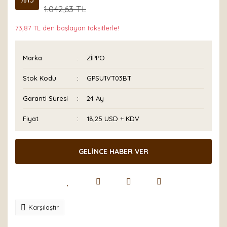
1.042,63 TL
73,87 TL den başlayan taksitlerle!
Marka
ZİPPO
Stok Kodu
GPSU1VT03BT
Garanti Süresi
24 Ay
Fiyat
18,25 USD + KDV
GELİNCE HABER VER
Karşılaştır