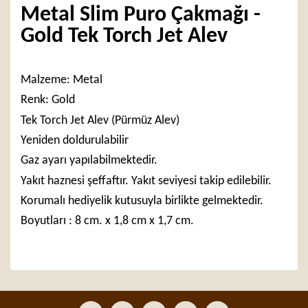
Metal Slim Puro Çakmağı -
Gold Tek Torch Jet Alev
Malzeme: Metal
Renk: Gold
Tek Torch Jet Alev (Pürmüz Alev)
Yeniden doldurulabilir
Gaz ayarı yapılabilmektedir.
Yakıt haznesi şeffaftır. Yakıt seviyesi takip edilebilir.
Korumalı hediyelik kutusuyla birlikte gelmektedir.
Boyutları : 8 cm. x 1,8 cm x 1,7 cm.
Bu ürünün fiyat bilgisi, resim, ürün açıklamalarında ve
diğer konularda yetersiz gördüğünüz noktaları öneri
Bu ürüne ilk yorumu siz yapın!
formunu kullanarak tarafımıza iletebilirsiniz.
Görüş ve önerileriniz için teşekkür ederiz.