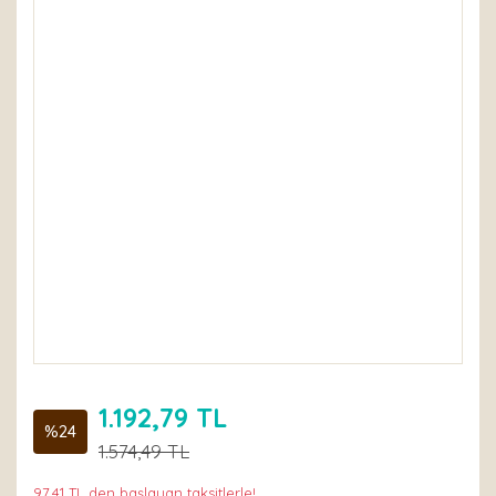
1.192,79 TL
%24
1.574,49 TL
97,41 TL den başlayan taksitlerle!