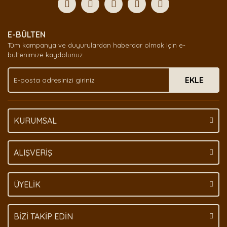
Yorum Yaz
Ürün resmi kalitesiz, bozuk veya görüntülenemiyor.
E-BÜLTEN
Ürün açıklamasında eksik bilgiler bulunuyor.
Tüm kampanya ve duyurulardan haberdar olmak için e-
Ürün bilgilerinde hatalar bulunuyor.
bültenimize kaydolunuz.
Ürün fiyatı diğer sitelerden daha pahalı.
EKLE
Bu ürüne benzer farklı alternatifler olmalı.
KURUMSAL
Gönder
ALIŞVERİŞ
ÜYELİK
BİZİ TAKİP EDİN