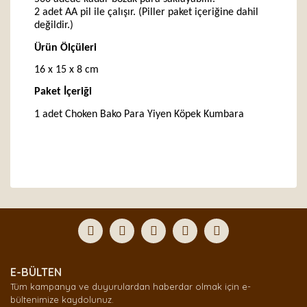
2 adet AA pil ile çalışır. (Piller paket içeriğine dahil
değildir.)
Ürün Ölçüleri
16 x 15 x 8 cm
Paket İçeriği
1 adet Choken Bako Para Yiyen Köpek Kumbara
Bu ürünün fiyat bilgisi, resim, ürün açıklamalarında ve
diğer konularda yetersiz gördüğünüz noktaları öneri
Bu ürüne ilk yorumu siz yapın!
formunu kullanarak tarafımıza iletebilirsiniz.
Görüş ve önerileriniz için teşekkür ederiz.
Yorum Yaz
Ürün resmi kalitesiz, bozuk veya görüntülenemiyor.
E-BÜLTEN
Ürün açıklamasında eksik bilgiler bulunuyor.
Tüm kampanya ve duyurulardan haberdar olmak için e-
Ürün bilgilerinde hatalar bulunuyor.
bültenimize kaydolunuz.