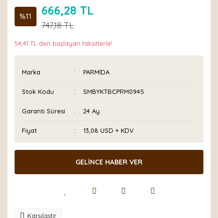
666,28 TL
%11
747,18 TL
54,41 TL den başlayan taksitlerle!
Marka
PARMİDA
Stok Kodu
SMBYKTBCPRM0945
Garanti Süresi
24 Ay
Fiyat
13,08 USD + KDV
GELİNCE HABER VER
Karşılaştır