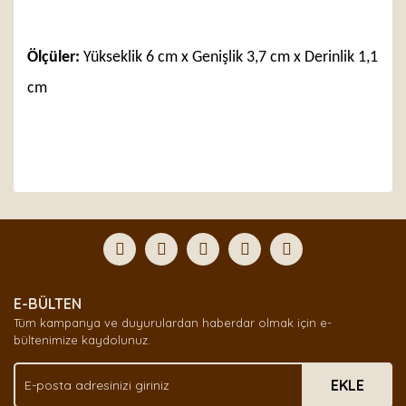
Ölçüler:
Yükseklik 6 cm x Genişlik 3,7 cm x Derinlik 1,1
cm
Bu ürünün fiyat bilgisi, resim, ürün açıklamalarında ve
diğer konularda yetersiz gördüğünüz noktaları öneri
Bu ürüne ilk yorumu siz yapın!
formunu kullanarak tarafımıza iletebilirsiniz.
Görüş ve önerileriniz için teşekkür ederiz.
Yorum Yaz
Ürün resmi kalitesiz, bozuk veya görüntülenemiyor.
E-BÜLTEN
Ürün açıklamasında eksik bilgiler bulunuyor.
Tüm kampanya ve duyurulardan haberdar olmak için e-
Ürün bilgilerinde hatalar bulunuyor.
bültenimize kaydolunuz.
Ürün fiyatı diğer sitelerden daha pahalı.
EKLE
Bu ürüne benzer farklı alternatifler olmalı.