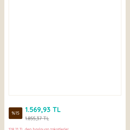
1.569,93 TL
%15
1.855,37 TL
128,21 TL den başlayan taksitlerle!