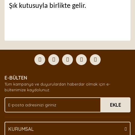
Şık kutusuyla birlikte gelir.
Bu ürünün fiyat bilgisi, resim, ürün açıklamalarında ve
diğer konularda yetersiz gördüğünüz noktaları öneri
Bu ürüne ilk yorumu siz yapın!
formunu kullanarak tarafımıza iletebilirsiniz.
Görüş ve önerileriniz için teşekkür ederiz.
Yorum Yaz
Ürün resmi kalitesiz, bozuk veya görüntülenemiyor.
E-BÜLTEN
Ürün açıklamasında eksik bilgiler bulunuyor.
Tüm kampanya ve duyurulardan haberdar olmak için e-
Ürün bilgilerinde hatalar bulunuyor.
bültenimize kaydolunuz.
Ürün fiyatı diğer sitelerden daha pahalı.
EKLE
Bu ürüne benzer farklı alternatifler olmalı.
KURUMSAL