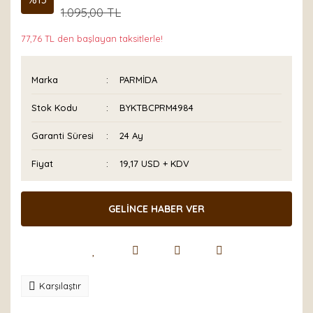
1.095,00 TL
77,76 TL den başlayan taksitlerle!
Marka
PARMİDA
Stok Kodu
BYKTBCPRM4984
Garanti Süresi
24 Ay
Fiyat
19,17 USD + KDV
GELİNCE HABER VER
Karşılaştır