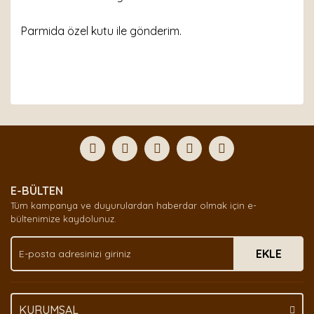
Parmida özel kutu ile gönderim.
Bu ürünün fiyat bilgisi, resim, ürün açıklamalarında ve
diğer konularda yetersiz gördüğünüz noktaları öneri
Bu ürüne ilk yorumu siz yapın!
formunu kullanarak tarafımıza iletebilirsiniz.
Görüş ve önerileriniz için teşekkür ederiz.
Yorum Yaz
Ürün resmi kalitesiz, bozuk veya görüntülenemiyor.
E-BÜLTEN
Ürün açıklamasında eksik bilgiler bulunuyor.
Tüm kampanya ve duyurulardan haberdar olmak için e-
Ürün bilgilerinde hatalar bulunuyor.
bültenimize kaydolunuz.
Ürün fiyatı diğer sitelerden daha pahalı.
EKLE
Bu ürüne benzer farklı alternatifler olmalı.
KURUMSAL