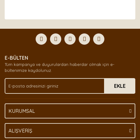
Bu ürünün fiyat bilgisi, resim, ürün açıklamalarında ve
diğer konularda yetersiz gördüğünüz noktaları öneri
Bu ürüne ilk yorumu siz yapın!
formunu kullanarak tarafımıza iletebilirsiniz.
Görüş ve önerileriniz için teşekkür ederiz.
Yorum Yaz
Ürün resmi kalitesiz, bozuk veya görüntülenemiyor.
E-BÜLTEN
Ürün açıklamasında eksik bilgiler bulunuyor.
Tüm kampanya ve duyurulardan haberdar olmak için e-
Ürün bilgilerinde hatalar bulunuyor.
bültenimize kaydolunuz.
Ürün fiyatı diğer sitelerden daha pahalı.
EKLE
Bu ürüne benzer farklı alternatifler olmalı.
KURUMSAL
Gönder
ALIŞVERİŞ