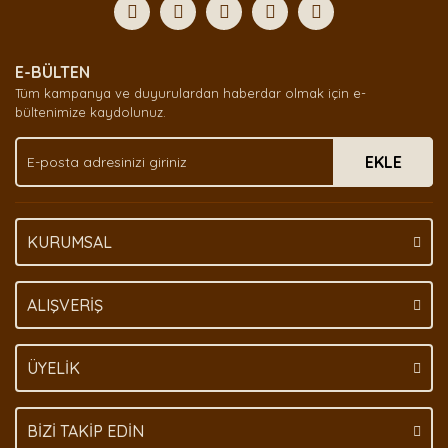
Yorum Yaz
Ürün resmi kalitesiz, bozuk veya görüntülenemiyor.
E-BÜLTEN
Ürün açıklamasında eksik bilgiler bulunuyor.
Tüm kampanya ve duyurulardan haberdar olmak için e-
Ürün bilgilerinde hatalar bulunuyor.
bültenimize kaydolunuz.
Ürün fiyatı diğer sitelerden daha pahalı.
EKLE
Bu ürüne benzer farklı alternatifler olmalı.
KURUMSAL
Gönder
ALIŞVERİŞ
ÜYELİK
BİZİ TAKİP EDİN