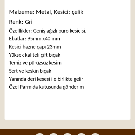
Malzeme: Metal, Kesici: çelik
Renk: Gri
Özelllikler: Geniş ağızlı puro kesicisi.
Ebatlar: 95mm x40 mm
Kesici hazne çapı 23mm
Yüksek kaliteli çift bıçak
Temiz ve pürüzsüz kesim
Sert ve keskin bıçak
Yanında deri kesesi ile birlikte gelir
Özel Parmida kutusunda gönderim
Bu ürünün fiyat bilgisi, resim, ürün açıklamalarında ve
diğer konularda yetersiz gördüğünüz noktaları öneri
Bu ürüne ilk yorumu siz yapın!
formunu kullanarak tarafımıza iletebilirsiniz.
Görüş ve önerileriniz için teşekkür ederiz.