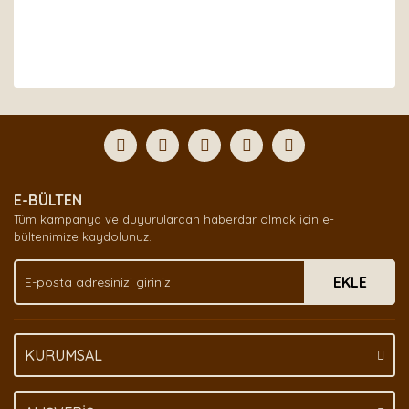
Bu ürünün fiyat bilgisi, resim, ürün açıklamalarında ve
diğer konularda yetersiz gördüğünüz noktaları öneri
Bu ürüne ilk yorumu siz yapın!
formunu kullanarak tarafımıza iletebilirsiniz.
Görüş ve önerileriniz için teşekkür ederiz.
Yorum Yaz
Ürün resmi kalitesiz, bozuk veya görüntülenemiyor.
E-BÜLTEN
Ürün açıklamasında eksik bilgiler bulunuyor.
Tüm kampanya ve duyurulardan haberdar olmak için e-
Ürün bilgilerinde hatalar bulunuyor.
bültenimize kaydolunuz.
Ürün fiyatı diğer sitelerden daha pahalı.
EKLE
Bu ürüne benzer farklı alternatifler olmalı.
KURUMSAL
Gönder