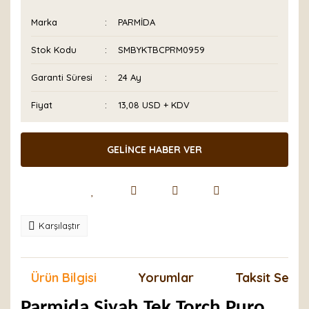
Marka
PARMİDA
Stok Kodu
SMBYKTBCPRM0959
Garanti Süresi
24 Ay
Fiyat
13,08 USD + KDV
GELİNCE HABER VER
Karşılaştır
Ürün Bilgisi
Yorumlar
Taksit Seçen
Parmida Siyah Tek Torch Puro