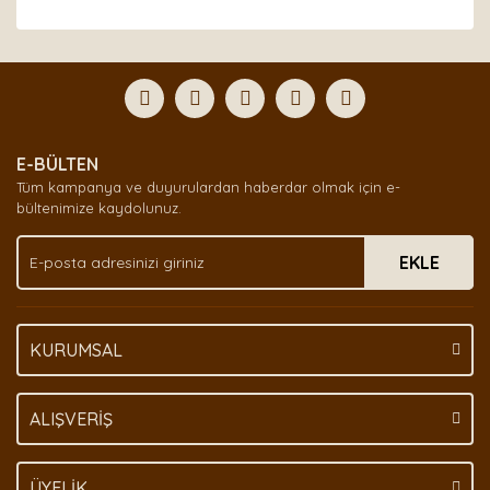
Bu ürünün fiyat bilgisi, resim, ürün açıklamalarında ve
diğer konularda yetersiz gördüğünüz noktaları öneri
Bu ürüne ilk yorumu siz yapın!
formunu kullanarak tarafımıza iletebilirsiniz.
Görüş ve önerileriniz için teşekkür ederiz.
Yorum Yaz
Ürün resmi kalitesiz, bozuk veya görüntülenemiyor.
E-BÜLTEN
Ürün açıklamasında eksik bilgiler bulunuyor.
Tüm kampanya ve duyurulardan haberdar olmak için e-
Ürün bilgilerinde hatalar bulunuyor.
bültenimize kaydolunuz.
Ürün fiyatı diğer sitelerden daha pahalı.
EKLE
Bu ürüne benzer farklı alternatifler olmalı.
KURUMSAL
Gönder
ALIŞVERİŞ
ÜYELİK