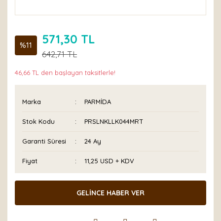
571,30 TL
%11
642,71 TL
46,66 TL den başlayan taksitlerle!
Marka
PARMİDA
Stok Kodu
PRSLNKLLK044MRT
Garanti Süresi
24 Ay
Fiyat
11,25 USD + KDV
GELİNCE HABER VER