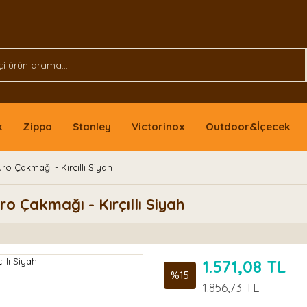
k
Zippo
Stanley
Victorinox
Outdoor&İçecek
ro Çakmağı - Kırçıllı Siyah
o Çakmağı - Kırçıllı Siyah
1.571,08 TL
%15
1.856,73 TL