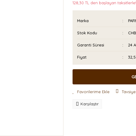
128,30 TL den başlayan taksitlerle
Marka
PAR
Stok Kodu
CHB
Garanti Süresi
24 
Fiyat
32,
G
Tavsiye
Karşılaştır