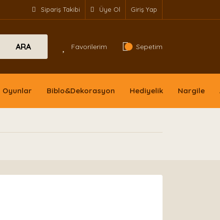
Sipariş Takibi
Üye Ol
Giriş Yap
ARA
Favorilerim
Sepetim
Oyunlar
Biblo&Dekorasyon
Hediyelik
Nargile