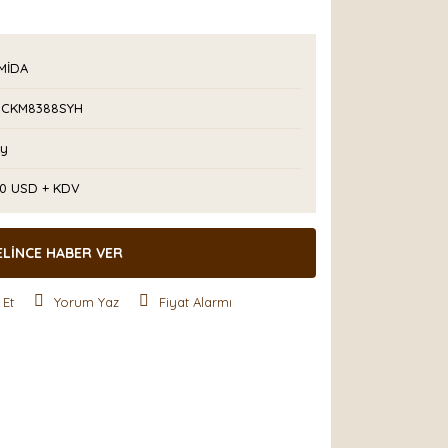
!
MİDA
CKM8388SYH
Ay
50 USD + KDV
ELİNCE HABER VER
 Et
Yorum Yaz
Fiyat Alarmı