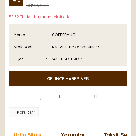
809,34 TL
58,32 TL den başlayan taksitlerle!
Marka
COFFEEMUG
Stok Kodu
KAHVETERMOSU380MLSYH
Fiyat
14,17 USD + KDV
GELİNCE HABER VER
Karşılaştır
Ürün Bilgisi
Yorumlar
Taksit Seçen