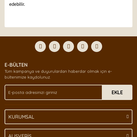
edebilir.
Bu ürünün fiyat bilgisi, resim, ürün açıklamalarında ve
diğer konularda yetersiz gördüğünüz noktaları öneri
Bu ürüne ilk yorumu siz yapın!
formunu kullanarak tarafımıza iletebilirsiniz.
Görüş ve önerileriniz için teşekkür ederiz.
Yorum Yaz
Ürün resmi kalitesiz, bozuk veya görüntülenemiyor.
E-BÜLTEN
Ürün açıklamasında eksik bilgiler bulunuyor.
Tüm kampanya ve duyurulardan haberdar olmak için e-
Ürün bilgilerinde hatalar bulunuyor.
bültenimize kaydolunuz.
Ürün fiyatı diğer sitelerden daha pahalı.
EKLE
Bu ürüne benzer farklı alternatifler olmalı.
KURUMSAL
Gönder
ALIŞVERİŞ