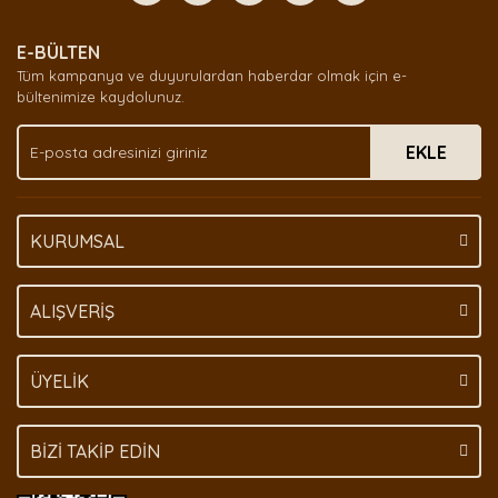
Yorum Yaz
Ürün resmi kalitesiz, bozuk veya görüntülenemiyor.
E-BÜLTEN
Ürün açıklamasında eksik bilgiler bulunuyor.
Tüm kampanya ve duyurulardan haberdar olmak için e-
Ürün bilgilerinde hatalar bulunuyor.
bültenimize kaydolunuz.
Ürün fiyatı diğer sitelerden daha pahalı.
EKLE
Bu ürüne benzer farklı alternatifler olmalı.
KURUMSAL
Gönder
ALIŞVERİŞ
ÜYELİK
BİZİ TAKİP EDİN