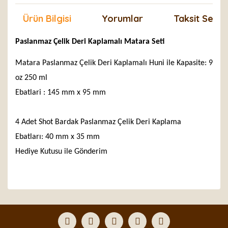
Ürün Bilgisi
Yorumlar
Taksit Seçen
Paslanmaz Çelik Deri Kaplamalı Matara Seti
Matara Paslanmaz Çelik Deri Kaplamalı Huni ile Kapasite: 9
oz 250 ml
Ebatlari : 145 mm x 95 mm
4 Adet Shot Bardak Paslanmaz Çelik Deri Kaplama
Ebatları: 40 mm x 35 mm
Hediye Kutusu ile Gönderim
Bu ürünün fiyat bilgisi, resim, ürün açıklamalarında ve
diğer konularda yetersiz gördüğünüz noktaları öneri
Bu ürüne ilk yorumu siz yapın!
formunu kullanarak tarafımıza iletebilirsiniz.
Görüş ve önerileriniz için teşekkür ederiz.