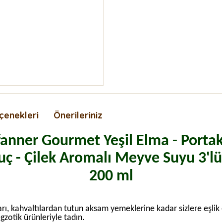
çenekleri
Önerileriniz
fanner Gourmet Yeşil Elma - Portak
ç - Çilek Aromalı Meyve Suyu 3'l
200 ml
, kahvaltılardan tutun aksam yemeklerine kadar sizlere eşlik ede
egzotik ürünleriyle tadın.