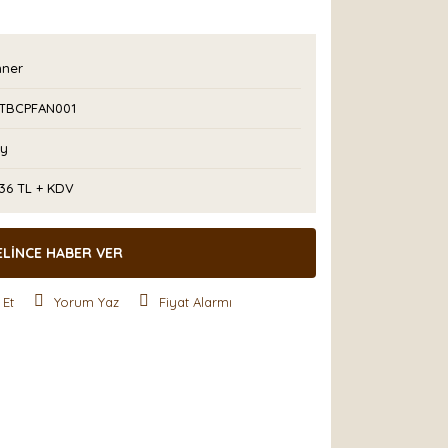
nner
TBCPFAN001
Ay
,36 TL + KDV
ELİNCE HABER VER
 Et
Yorum Yaz
Fiyat Alarmı