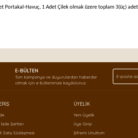
 Adet Portakal-Havuç, 1 Adet Çilek olmak üzere toplam 3(üç) adet
nda ve diğer konularda yetersiz gördüğünüz noktaları öneri formunu kullan
Bu ürüne ilk yorumu siz yapın!
.
E-BÜLTEN
Yorum Yaz
Tüm kampanya ve duyurulardan haberdar
olmak için e-bültenimize kaydolunuz.
ERİŞ
ÜYELİK
ade
Yeni Üyelik
 İade Şartları
Üye Girişi
i Satış Sözleşmesi
Şifremi Unuttum