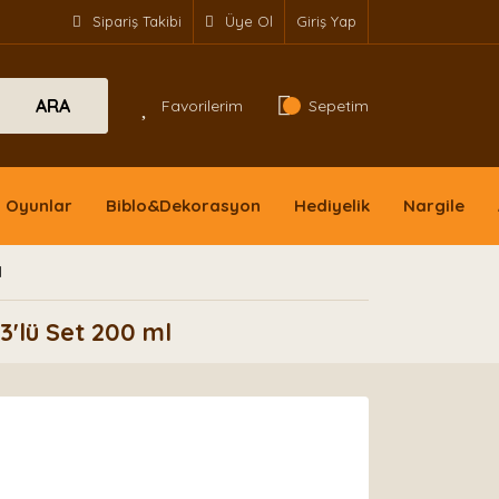
Sipariş Takibi
Üye Ol
Giriş Yap
ARA
Favorilerim
Sepetim
Oyunlar
Biblo&Dekorasyon
Hediyelik
Nargile
l
3'lü Set 200 ml