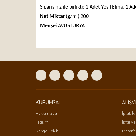
Siparişiniz ile birlikte 1 Adet Yeşil Elma, 1
Net Miktar
(g/ml) 200
Menşei
AVUSTURYA
Bu ürünün fiyat bilgisi, resim, ürün açıklamaları
Görüş ve önerileriniz için teşekkür ederiz.
Ürün resmi kalitesiz, bozuk veya görüntülenemiyor
Ürün açıklamasında eksik bilgiler bulunuyor.
Ürün bilgilerinde hatalar bulunuyor.
Ürün fiyatı diğer sitelerden daha pahalı.
Bu ürüne benzer farklı alternatifler olmalı.
KURUMSAL
ALIŞV
Hakkımızda
İptal, İ
İletişim
İptal ve
Kargo Takibi
Mesafel