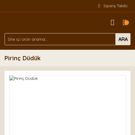
Sipariş Takibi
ARA
Pirinç Düdük