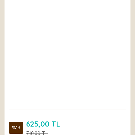
625,00 TL
%13
718,80 TL