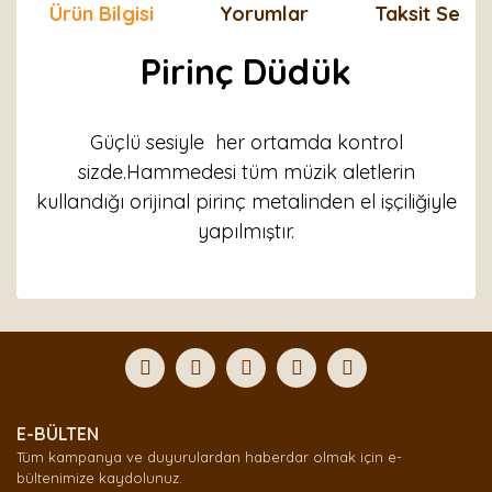
Ürün Bilgisi
Yorumlar
Taksit Seçen
Pirinç Düdük
Güçlü sesiyle her ortamda kontrol
sizde.Hammedesi tüm müzik aletlerin
kullandığı orijinal pirinç metalinden el işçiliğiyle
yapılmıştır.
Bu ürünün fiyat bilgisi, resim, ürün açıklamalarında ve
diğer konularda yetersiz gördüğünüz noktaları öneri
Bu ürüne ilk yorumu siz yapın!
formunu kullanarak tarafımıza iletebilirsiniz.
Görüş ve önerileriniz için teşekkür ederiz.
Yorum Yaz
Ürün resmi kalitesiz, bozuk veya görüntülenemiyor.
E-BÜLTEN
Ürün açıklamasında eksik bilgiler bulunuyor.
Tüm kampanya ve duyurulardan haberdar olmak için e-
Ürün bilgilerinde hatalar bulunuyor.
bültenimize kaydolunuz.