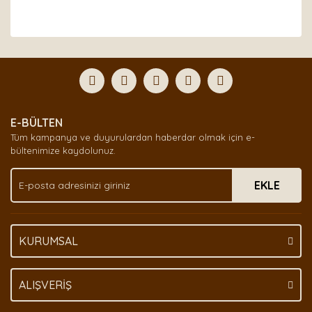
Bu ürünün fiyat bilgisi, resim, ürün açıklamalarında ve
diğer konularda yetersiz gördüğünüz noktaları öneri
Bu ürüne ilk yorumu siz yapın!
formunu kullanarak tarafımıza iletebilirsiniz.
Görüş ve önerileriniz için teşekkür ederiz.
Yorum Yaz
Ürün resmi kalitesiz, bozuk veya görüntülenemiyor.
E-BÜLTEN
Ürün açıklamasında eksik bilgiler bulunuyor.
Tüm kampanya ve duyurulardan haberdar olmak için e-
Ürün bilgilerinde hatalar bulunuyor.
bültenimize kaydolunuz.
Ürün fiyatı diğer sitelerden daha pahalı.
EKLE
Bu ürüne benzer farklı alternatifler olmalı.
KURUMSAL
Gönder
ALIŞVERİŞ