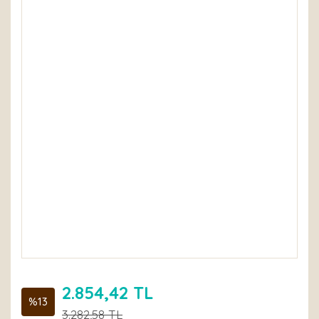
2.854,42 TL
%13
3.282,58 TL