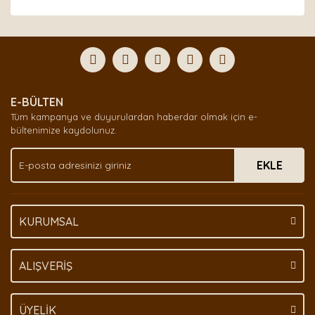
Bu ürünün fiyat bilgisi, resim, ürün açıklamalarında ve
diğer konularda yetersiz gördüğünüz noktaları öneri
Bu ürüne ilk yorumu siz yapın!
formunu kullanarak tarafımıza iletebilirsiniz.
Görüş ve önerileriniz için teşekkür ederiz.
Yorum Yaz
Ürün resmi kalitesiz, bozuk veya görüntülenemiyor.
E-BÜLTEN
Ürün açıklamasında eksik bilgiler bulunuyor.
Tüm kampanya ve duyurulardan haberdar olmak için e-
Ürün bilgilerinde hatalar bulunuyor.
bültenimize kaydolunuz.
Ürün fiyatı diğer sitelerden daha pahalı.
EKLE
Bu ürüne benzer farklı alternatifler olmalı.
KURUMSAL
Gönder
ALIŞVERİŞ
ÜYELİK