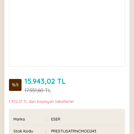
15.943,02 TL
%9
17.551,60 TL
1.302,01 TL den başlayan taksitlerle!
Marka
ESER
Stok Kodu
PRESTIJSATRNCMOD243