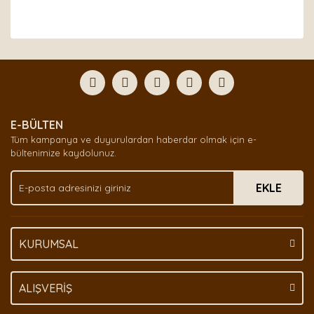
Bu ürünün fiyat bilgisi, resim, ürün açıklamalarında ve
diğer konularda yetersiz gördüğünüz noktaları öneri
Bu ürüne ilk yorumu siz yapın!
formunu kullanarak tarafımıza iletebilirsiniz.
Görüş ve önerileriniz için teşekkür ederiz.
Yorum Yaz
Ürün resmi kalitesiz, bozuk veya görüntülenemiyor.
E-BÜLTEN
Ürün açıklamasında eksik bilgiler bulunuyor.
Tüm kampanya ve duyurulardan haberdar olmak için e-
Ürün bilgilerinde hatalar bulunuyor.
bültenimize kaydolunuz.
Ürün fiyatı diğer sitelerden daha pahalı.
EKLE
Bu ürüne benzer farklı alternatifler olmalı.
KURUMSAL
Gönder
ALIŞVERİŞ