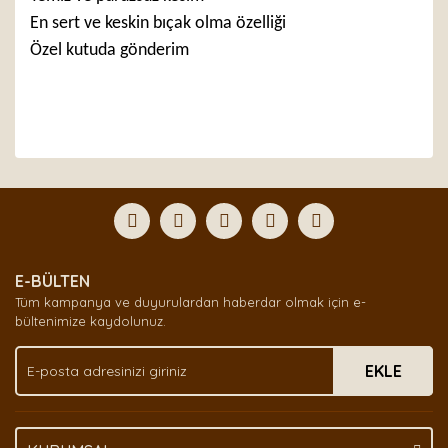
En sert ve keskin bıçak olma özelliği
Özel kutuda gönderim
Bu ürünün fiyat bilgisi, resim, ürün açıklamalarında ve
diğer konularda yetersiz gördüğünüz noktaları öneri
Bu ürüne ilk yorumu siz yapın!
formunu kullanarak tarafımıza iletebilirsiniz.
Görüş ve önerileriniz için teşekkür ederiz.
Yorum Yaz
Ürün resmi kalitesiz, bozuk veya görüntülenemiyor.
E-BÜLTEN
Ürün açıklamasında eksik bilgiler bulunuyor.
Tüm kampanya ve duyurulardan haberdar olmak için e-
Ürün bilgilerinde hatalar bulunuyor.
bültenimize kaydolunuz.
Ürün fiyatı diğer sitelerden daha pahalı.
EKLE
Bu ürüne benzer farklı alternatifler olmalı.