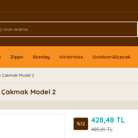
k
Zippo
Stanley
Victorinox
Outdoor&İçecek
lı Çakmak Model 2
ı Çakmak Model 2
428,48 TL
%12
485,61 TL