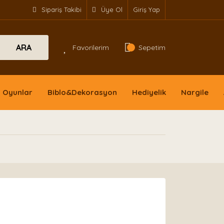
Sipariş Takibi
Üye Ol
Giriş Yap
ARA
Favorilerim
Sepetim
Oyunlar
Biblo&Dekorasyon
Hediyelik
Nargile