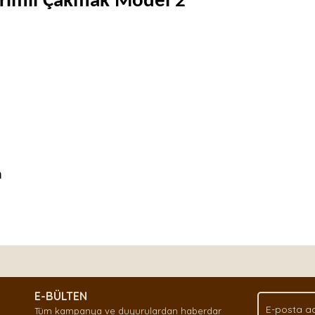
arımlı Çakmak Model 2
m
nda ve diğer konularda yetersiz gördüğünüz noktaları öneri formunu kullan
Bu ürüne ilk yorumu siz yapın!
.
E-BÜLTEN
Yorum Yaz
Tüm kampanya ve duyurulardan haberdar