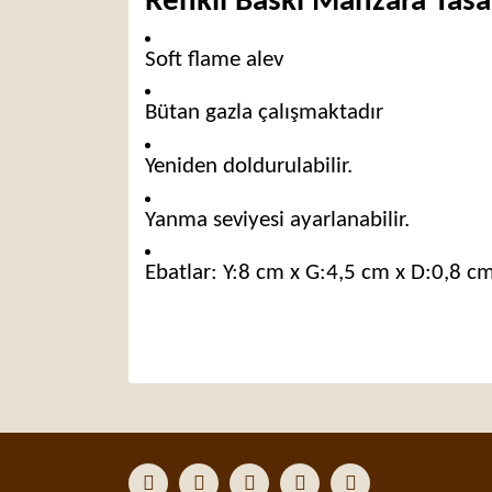
Renkli Baskı Manzara Tas
Soft flame alev
Bütan gazla çalışmaktadır
Yeniden doldurulabilir.
Yanma seviyesi ayarlanabilir.
Ebatlar: Y:8 cm x G:4,5 cm x D:0,8 c
Bu ürünün fiyat bilgisi, resim, ürün açıklamaları
Görüş ve önerileriniz için teşekkür ederiz.
Ürün resmi kalitesiz, bozuk veya görüntülenemiyor
Ürün açıklamasında eksik bilgiler bulunuyor.