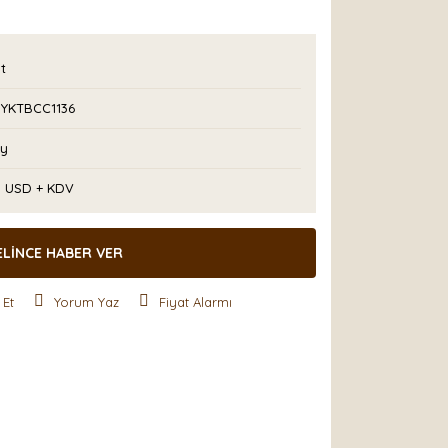
t
YKTBCC1136
Ay
0 USD + KDV
ELİNCE HABER VER
 Et
Yorum Yaz
Fiyat Alarmı