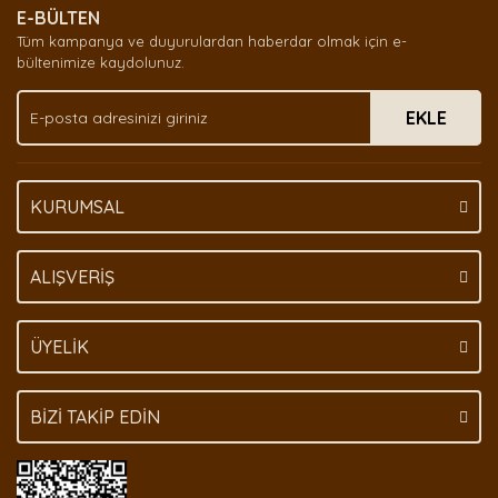
E-BÜLTEN
Ürün açıklamasında eksik bilgiler bulunuyor.
Tüm kampanya ve duyurulardan haberdar olmak için e-
Ürün bilgilerinde hatalar bulunuyor.
bültenimize kaydolunuz.
Ürün fiyatı diğer sitelerden daha pahalı.
EKLE
Bu ürüne benzer farklı alternatifler olmalı.
KURUMSAL
Gönder
ALIŞVERİŞ
ÜYELİK
BİZİ TAKİP EDİN