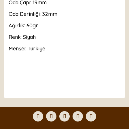
Oda Çapı: 19mm
Oda Derinliği: 32mm
Ağırlık: 60gr
Renk: Siyah
Menşei: Türkiye
Bu ürünün fiyat bilgisi, resim, ürün açıklamalarında ve
diğer konularda yetersiz gördüğünüz noktaları öneri
Bu ürüne ilk yorumu siz yapın!
formunu kullanarak tarafımıza iletebilirsiniz.
Görüş ve önerileriniz için teşekkür ederiz.
Yorum Yaz
Ürün resmi kalitesiz, bozuk veya görüntülenemiyor.