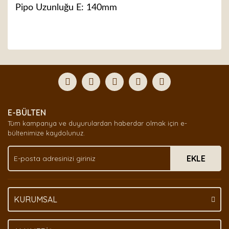
Pipo Uzunluğu E: 140mm
Bu ürünün fiyat bilgisi, resim, ürün açıklamalarında ve
diğer konularda yetersiz gördüğünüz noktaları öneri
Bu ürüne ilk yorumu siz yapın!
formunu kullanarak tarafımıza iletebilirsiniz.
Görüş ve önerileriniz için teşekkür ederiz.
Yorum Yaz
Ürün resmi kalitesiz, bozuk veya görüntülenemiyor.
E-BÜLTEN
Ürün açıklamasında eksik bilgiler bulunuyor.
Tüm kampanya ve duyurulardan haberdar olmak için e-
Ürün bilgilerinde hatalar bulunuyor.
bültenimize kaydolunuz.
Ürün fiyatı diğer sitelerden daha pahalı.
EKLE
Bu ürüne benzer farklı alternatifler olmalı.
KURUMSAL
Gönder