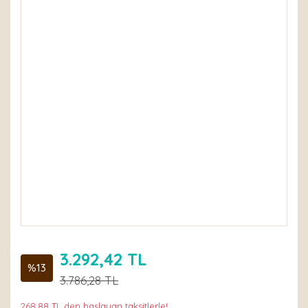
3.292,42 TL
%13
3.786,28 TL
268,88 TL den başlayan taksitlerle!